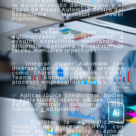
✅ Comprender los fundamentos de
la automatización de procesos y el
papel de Power Automate dentro del
ecosistema Microsoft Power
Platform.
✅ Diseñar y crear flujos
automatizados que respondan a
eventos específicos, mejorando la
eficiencia operativa y reduciendo
tareas manuales repetitivas.
✅ Integrar Power Automate con
diversas herramientas y servicios
como SharePoint, Outlook, Excel,
Teams y Forms, para automatizar
procesos empresariales reales.
✅ Aplicar lógica condicional, bucles
y expresiones dentro de los flujos
para construir soluciones más
robustas y adaptables.
✅ Explorar la automatización
robótica de procesos (RPA) con
Power Automate Desktop y aplicar
buenas prácticas en la gestión y