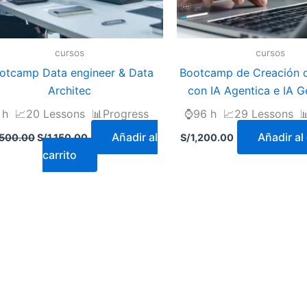
cursos
cursos
otcamp Data engineer & Data
Bootcamp de Creación 
Architec
con IA Agentica e IA G
h 📈20 Lessons 📊Progress
⌚96 h 📈29 Lessons 
Añadir al
Añadir al 
,500.00
S/
1,150.00
S/
1,200.00
carrito