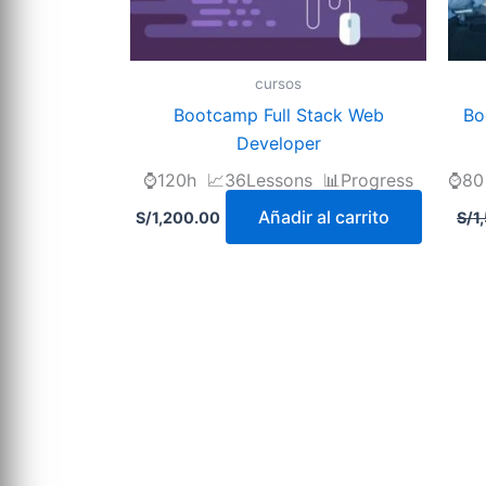
cursos
Bootcamp Full Stack Web
Bo
Developer
⌚120h 📈36Lessons 📊Progress
⌚80 
Añadir al carrito
S/
1,200.00
S/
1