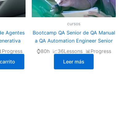
cursos
de Agentes
Bootcamp QA Senior de QA Manual
enerativa
a QA Automation Engineer Senior
Progress
⌚80h 📈36Lessons 📊Progress
carrito
Leer más