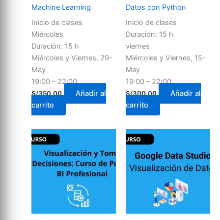
Machine Learning
Datos con Python
Inicio de clases
Inicio de clases
Miércoles
Duración: 15 h
Duración: 15 h
viernes
Miércoles y Viernes, 29-
Miércoles y Viernes, 15-
May
May
19:00 – 22:00
19:00 – 22:00
Añadir al
Añadir al
S/
350.00
S/
300.00
carrito
carrito